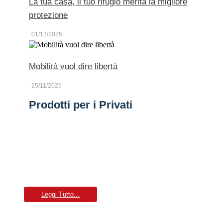
La tua casa, il tuo rifugio merita la migliore
protezione
01/12/2025
Mobilità vuol dire libertà
25/11/2025
Prodotti per i Privati
Mobilità
Sei alla ricerca della migliore assicurazione per la tua
auto, la tua moto, oppure per i tuoi viaggi?
Leggi Tutto...