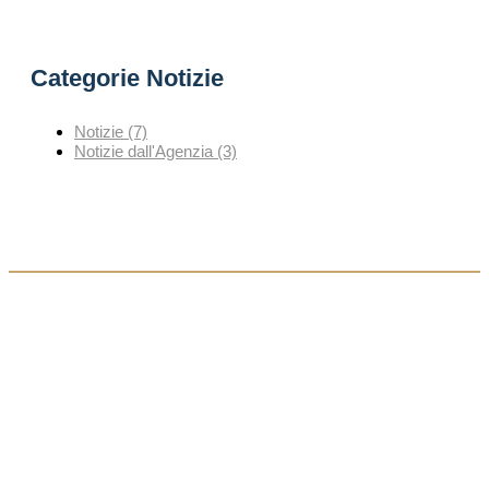
Categorie Notizie
Notizie
(7)
Notizie dall'Agenzia
(3)
Agenzia Generale di Siena
Via Bernardo Tolomei 13
53100 Siena (SI)
tel.:
0577 594570
fax: 0577 52214
email:
info@sienaassicura.it