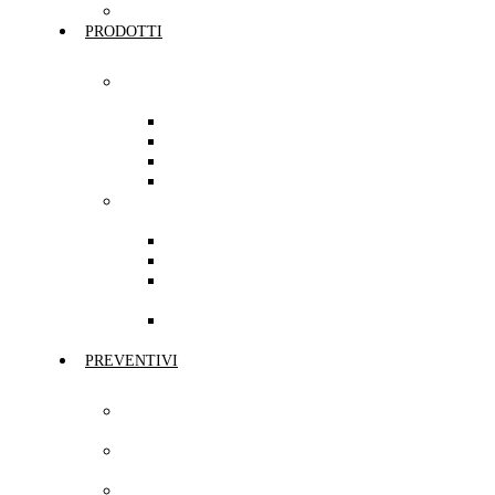
Cookie Policy
PRODOTTI
Prodotti per
Privati
Mobilità
Casa
Protezione
Risparmio
Prodotti per
Aziende
Professionisti
PMI
Grandi
Aziende
Terzo
Settore
PREVENTIVI
Preventivo Auto
e Moto
Preventivo
UnipolRental
Preventivo