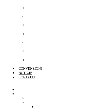
Casa
Preventivo
Condominio
Preventivo Cane
e Gatto
Preventivo
Impresa
Preventivo
Commercio
Preventivo
Protezione
Preventivo
Risparmio
Preventivo
Unisalute
CONVENZIONI
NOTIZIE
CONTATTI
HOME
L’AGENZIA
CHI SIAMO
SEDI
AGENZIA