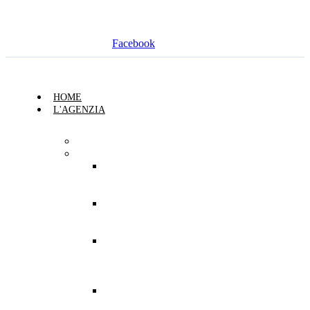
Facebook
HOME
L'AGENZIA
Chi Siamo
Sedi
Agenzia
Generale di
Siena
Sede
Secondaria
di Siena
Sede
Secondaria
di Siena
Tessicini
Sede
Secondaria