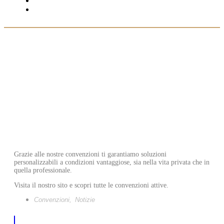
NOTIZIE
CONTATTI
sei qui:
Home
»
Notizie
»
Soluzioni personalizzabili per te
Soluzioni personalizzabili per te
Grazie alle nostre convenzioni ti garantiamo soluzioni
personalizzabili a condizioni vantaggiose, sia nella vita privata che in
quella professionale.
Visita il nostro sito e scopri tutte le convenzioni attive.
Convenzioni
,
Notizie