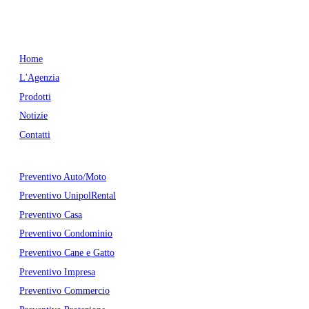
pec:
sienaassicura@legalmail.it
P. IVA: 01509190524
Menu
Home
L'Agenzia
Prodotti
Notizie
Contatti
Preventivi
Preventivo Auto/Moto
Preventivo UnipolRental
Preventivo Casa
Preventivo Condominio
Preventivo Cane e Gatto
Preventivo Impresa
Preventivo Commercio