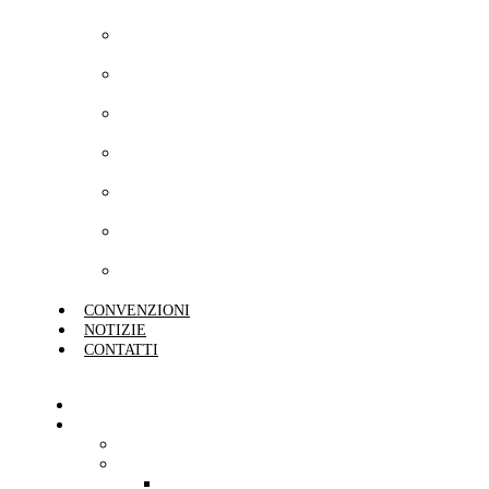
Casa
Preventivo
Condominio
Preventivo Cane
e Gatto
Preventivo
Impresa
Preventivo
Commercio
Preventivo
Protezione
Preventivo
Risparmio
Preventivo
Unisalute
CONVENZIONI
NOTIZIE
CONTATTI
HOME
L’AGENZIA
CHI SIAMO
SEDI
AGENZIA