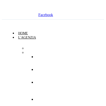
Facebook
HOME
L'AGENZIA
Chi Siamo
Sedi
Agenzia
Generale di
Siena
Sede
Secondaria
di Siena
Sede
Secondaria
di Siena
Tessicini
Sede
Secondaria