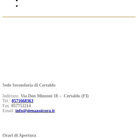
NOTIZIE
CONTATTI
sei qui:
Home
»
Sede Secondaria di Certaldo
Sede Secondaria di Certaldo
Sede Secondaria di Certaldo
Indirizzo:
Via Don Minzoni 18 – Certaldo (FI)
Tel.:
0571668363
Fax:
057752214
Email:
info@sienaassicura.it
Orari di Apertura