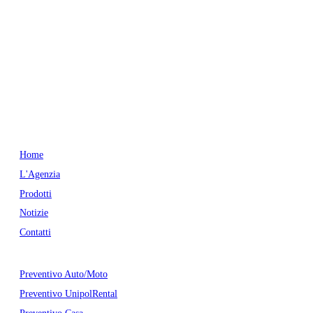
Agenzia Generale di Siena
Via Bernardo Tolomei 13
53100 Siena (SI)
tel.:
0577 594570
fax: 0577 52214
email:
info@sienaassicura.it
pec:
sienaassicura@legalmail.it
P. IVA: 01509190524
Menu
Home
L'Agenzia
Prodotti
Notizie
Contatti
Preventivi
Preventivo Auto/Moto
Preventivo UnipolRental