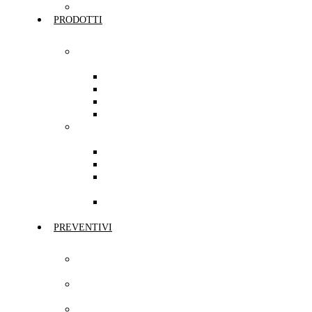
Cookie Policy
PRODOTTI
Prodotti per
Privati
Mobilità
Casa
Protezione
Risparmio
Prodotti per
Aziende
Professionisti
PMI
Grandi
Aziende
Terzo
Settore
PREVENTIVI
Preventivo Auto
e Moto
Preventivo
UnipolRental
Preventivo