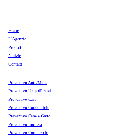
email:
info@sienaassicura.it
pec:
sienaassicura@legalmail.it
P. IVA: 01509190524
Menu
Home
L'Agenzia
Prodotti
Notizie
Contatti
Preventivi
Preventivo Auto/Moto
Preventivo UnipolRental
Preventivo Casa
Preventivo Condominio
Preventivo Cane e Gatto
Preventivo Impresa
Preventivo Commercio