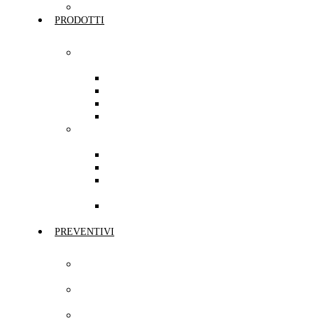
Cookie Policy
PRODOTTI
Prodotti per
Privati
Mobilità
Casa
Protezione
Risparmio
Prodotti per
Aziende
Professionisti
PMI
Grandi
Aziende
Terzo
Settore
PREVENTIVI
Preventivo Auto
e Moto
Preventivo
UnipolRental
Preventivo