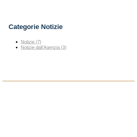
Categorie Notizie
Notizie
(7)
Notizie dall'Agenzia
(3)
Agenzia Generale di Siena
Via Bernardo Tolomei 13
53100 Siena (SI)
tel.:
0577 594570
fax: 0577 52214