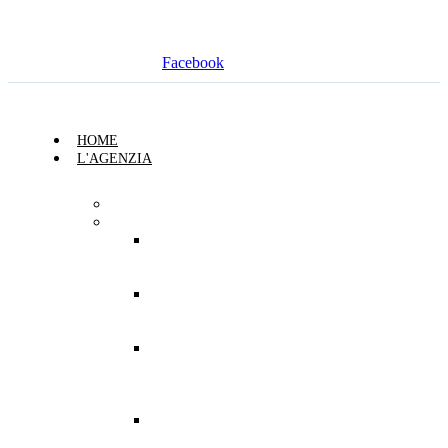
Facebook
HOME
L'AGENZIA
Chi Siamo
Sedi
Agenzia
Generale di
Siena
Sede
Secondaria
di Siena
Sede
Secondaria
di Siena
Tessicini
Sede
Secondaria