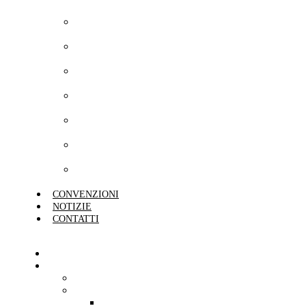
Casa
Preventivo
Condominio
Preventivo Cane
e Gatto
Preventivo
Impresa
Preventivo
Commercio
Preventivo
Protezione
Preventivo
Risparmio
Preventivo
Unisalute
CONVENZIONI
NOTIZIE
CONTATTI
HOME
L’AGENZIA
CHI SIAMO
SEDI
AGENZIA