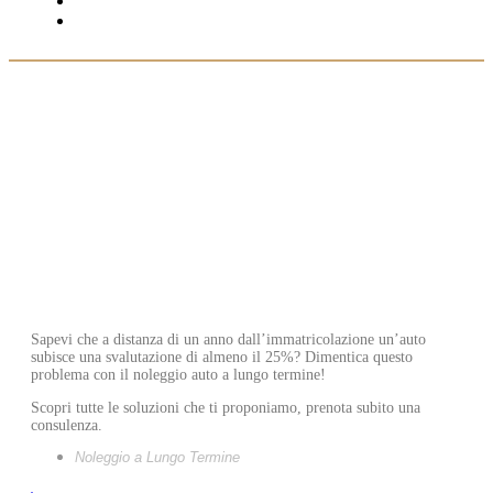
NOTIZIE
CONTATTI
sei qui:
Home
»
Notizie
»
Dici addio alla svalutazione auto
Dici addio alla svalutazione auto
Sapevi che a distanza di un anno dall’immatricolazione un’auto
subisce una svalutazione di almeno il 25%? Dimentica questo
problema con il noleggio auto a lungo termine!
Scopri tutte le soluzioni che ti proponiamo, prenota subito una
consulenza.
Noleggio a Lungo Termine